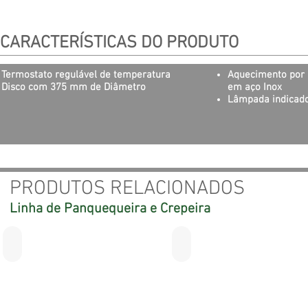
CARACTERÍSTICAS DO PRODUTO
Termostato regulável de temperatura
Aquecimento por r
Disco com 375 mm de
Diâmetro
em aço Inox
Lâmpada indicad
PRODUTOS RELACIONADOS
Linha de Panquequeira e Crepeira
Panquequeira Elétrica Dupla
Panquequeira Elétrica
com
antiaderente