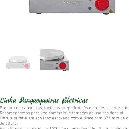
Linha Panquequeiras Elétricas
Preparo de panquecas, tapiocas, crepe francês e crepes suzette em
Recomendamos para uso comercial e também de uso residencial.
Estrutura feita em aço inox escovado com e disco com 375 mm de 
de altura.
Resistências tubulares de 1600w aço inoxidável de alta durabilidade