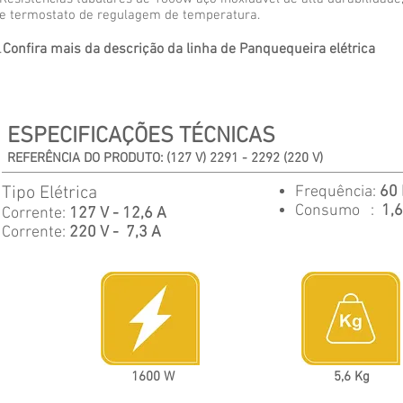
e termostato de regulagem de temperatura.
.
Confira mais da descrição da linha de Panquequeira elétrica
ESPECIFICAÇÕES TÉCNICAS
REFERÊNCIA DO PRODUTO: (127 V) 2291 - 2292 (220 V)
Tipo Elétrica
Frequência:
60
Consumo :
1
,
Corrente:
127
V - 12,6 A
Corrente:
220 V - 7,3 A
1600 W
5,6 Kg