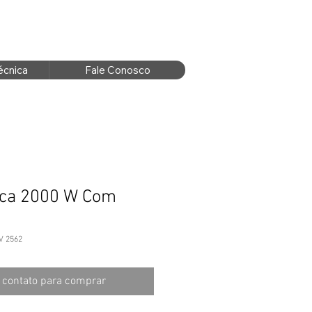
écnica
Fale Conosco
ica 2000 W Com
V 2562
 contato para comprar