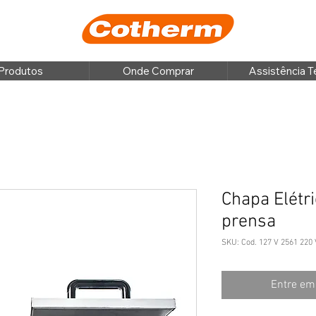
Produtos
Onde Comprar
Assistência T
Chapa Elétr
prensa
SKU: Cod. 127 V 2561 220 
Entre em