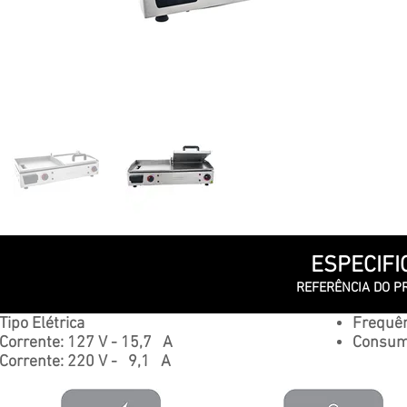
ESPECIFI
REFERÊNCIA DO PRO
Tipo Elétrica
Frequên
Corrente: 127 V - 15,7 A
Consumo
Corrente: 220 V - 9,1 A