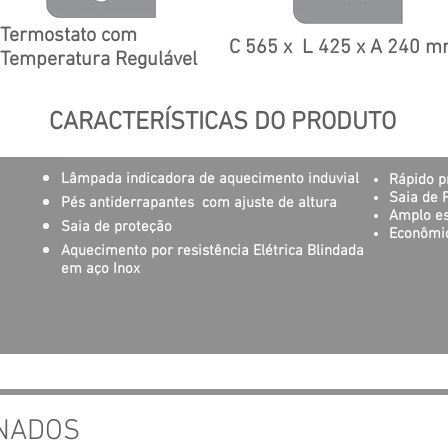
Termostato com
C 565 x L 425 x A 240 
Temperatura Regulável
CARACTERÍSTICAS DO PRODUTO
Lâmpada indicadora de aquecimento
induvial
Rápido
p
Saia de 
​Pés antiderrapantes com ajuste de altura
Amplo es
Saia de proteção
Econômi
Aquecimento por resistência Elétrica Blindada
em aço Inox
NADOS