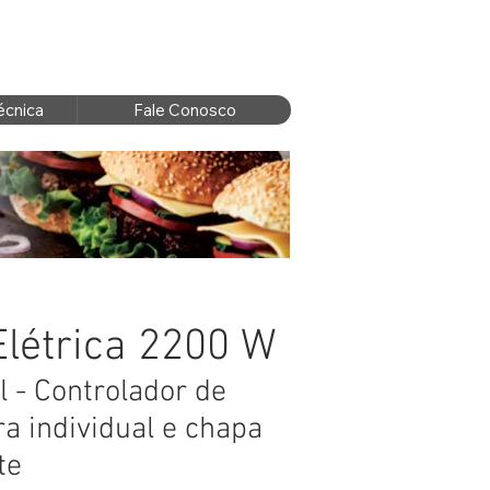
écnica
Fale Conosco
létrica 2200 W
l - Controlador de
a individual e chapa
nte