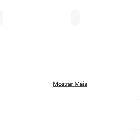
Chapa c/ prensa 2000 W
Chapa Elétrica 2000 W
Mostrar Mais
Informações
At
Sobre a Cotherm
Te
Representantes
11
Revendedores
Assistência Técnica
Download Catálogo
Env
Fale Conosco
Horá
Aten