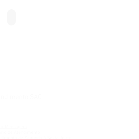
Chapa Elétrica 1600 W
endimento SAC
lefone ou WhatsApp
 2206-9099
iar Mensagem
rio de Atendimento
dimento de Segunda à Sexta-feira: