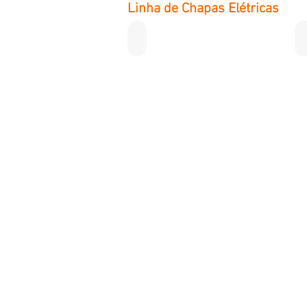
Linha de Chapas Elétricas
Chapa Double Grill 2200 W
Produtos
Churrasqueira Elétrica
Eletroportáteis
Equipamento Profissional
Fogões Elétricos
Fritadeira Elétrica
Chapa Elétrica
Panquequeira & Crepeira Elétrica