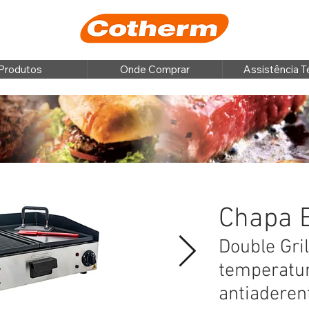
Produtos
Onde Comprar
Assistência T
Chapa E
Double Gril
temperatur
antiadere